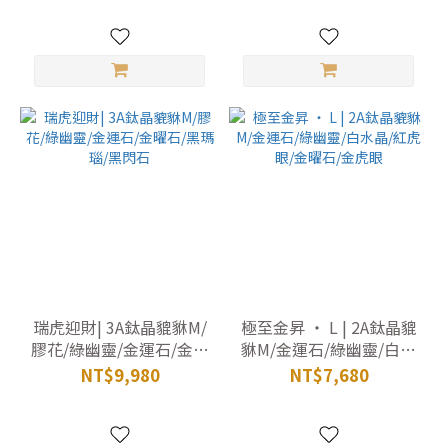
瑞虎迎財| 3A鈦晶貔貅M/
極至金昇 ‧ L | 2A鈦晶貔
膠花/綠幽靈/金運石/金曜
貅M/金運石/綠幽靈/白水
石/黑瑪瑙/黑閃石
晶/紅虎眼/金曜石/金虎眼
NT$9,980
NT$7,680