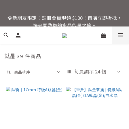
6
6
7
6
🚚 全館滿額回饋：單筆滿 $2000 即享免運優惠
5
5
6
5
💎新朋友限定：註冊會員現領 $100！首購立即折抵，
4
4
5
4
9
9
快來開啟你的水晶能量之旅。
3
3
4
3
8
8
2
2
3
2
7
7
活動結束還有
1
9
1
2
1
9
6
6
爸氣十足！父親節指定商
:
:
:
0
8
0
1
0
8
5
5
品限時優惠88折
日
時
分
秒
7
0
7
4
4
6
6
3
3
鈦晶
39 件商品
5
5
2
2
🚚 全館滿額回饋：單筆滿 $2000 即享免運優惠
4
4
1
1
每頁顯示 24 個
商品排序
3
3
0
0
2
2
1
1
0
0