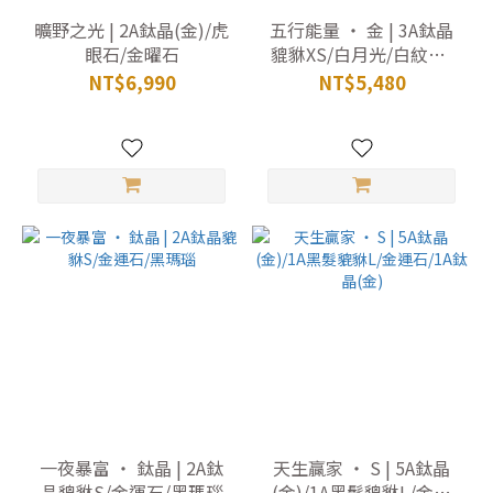
曠野之光 | 2A鈦晶(金)/虎
五行能量 ‧ 金 | 3A鈦晶
眼石/金曜石
貔貅XS/白月光/白紋石/
拉長石/白水晶
NT$6,990
NT$5,480
一夜暴富 ‧ 鈦晶 | 2A鈦
天生贏家 ‧ S | 5A鈦晶
晶貔貅S/金運石/黑瑪瑙
(金)/1A黑髮貔貅L/金運