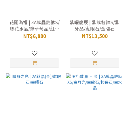
花開滿福 | 3A鈦晶貔貅S/
紫曜龍辰 | 紫鈦貔貅S/紫
膠花水晶/綠草莓晶/紅瑪
牙晶/虎眼石/金曜石
瑙/黃瑪瑙
NT$6,880
NT$13,500