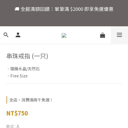
9
9
9
🚚 全館滿額回饋：單筆滿 $2000 即享免運優惠
🚚 全館滿額回饋：單筆滿 $2000 即享免運優惠
8
8
8
7
9
9
9
7
7
9
6
8
8
8
6
6
8
5
7
7
7
5
5
7
💎新朋友限定：註冊會員現領 $100！首購立即折抵，
4
6
6
6
4
4
6
快來開啟你的水晶能量之旅。
3
5
5
5
3
3
5
2
4
4
4
2
2
4
活動結束還有
1
9
3
3
3
1
1
3
串珠戒指 (一只)
爸氣十足！父親節指定商
:
:
:
0
8
2
2
2
0
0
2
品限時優惠88折
日
時
分
秒
7
1
1
1
1
．隨機水晶/天然石
6
0
0
0
0
．Free Size
5
🚚 全館滿額回饋：單筆滿 $2000 即享免運優惠
4
3
2
全店，消費滿兩千免運！
1
0
NT$750
: A
款式