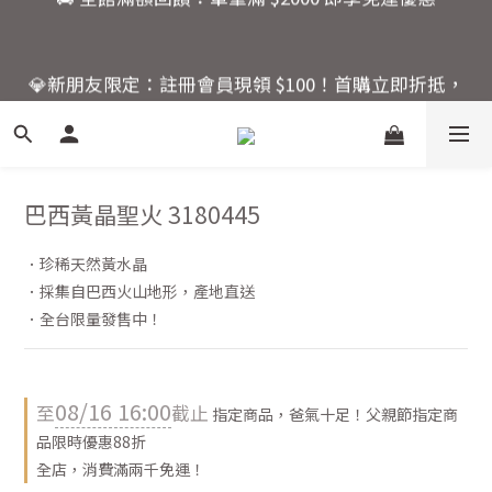
7
7
7
7
9
9
🚚 全館滿額回饋：單筆滿 $2000 即享免運優惠
6
6
6
6
8
8
5
5
5
5
7
7
💎新朋友限定：註冊會員現領 $100！首購立即折抵，
4
4
4
4
6
6
快來開啟你的水晶能量之旅。
3
3
3
3
5
5
2
2
9
2
2
4
4
活動結束還有
1
1
8
1
1
3
3
爸氣十足！父親節指定商
:
:
:
0
9
0
7
0
0
2
2
品限時優惠88折
日
時
分
秒
巴西黃晶聖火 3180445
8
6
1
1
7
5
0
0
6
4
．珍稀天然黃水晶
🚚 全館滿額回饋：單筆滿 $2000 即享免運優惠
5
3
．採集自巴西火山地形，產地直送
4
2
．全台限量發售中！
3
1
2
0
1
08/16 16:00
至
截止
0
指定商品，爸氣十足！父親節指定商
品限時優惠88折
全店，消費滿兩千免運！