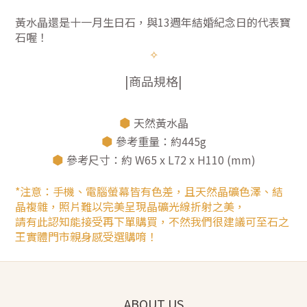
黃水晶還是十一月生日石，與13週年結婚紀念日的代表寶
石喔！
✧
|商品規格|
⬢
天然黃水晶
⬢
參考重量：約445g
⬢
參考尺寸：約 W65 x L72 x H110 (mm)
*注意：手機、電腦螢幕皆有色差，且天然晶礦色澤、結
晶複雜，照片難以完美呈現晶礦光線折射之美，
請有此認知能接受再下單購買，不然我們很建議可至石之
王實體門市親身感受選購唷！
ABOUT US