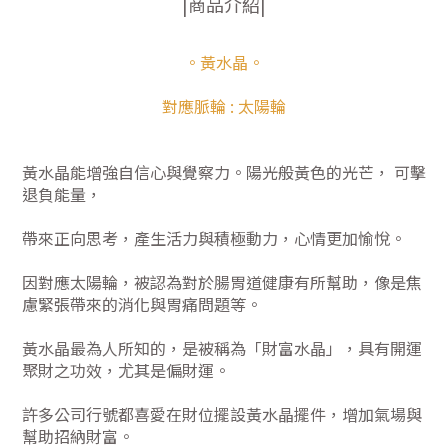
|商品介紹|
。黃水晶。
對應脈輪 : 太陽輪
黃水晶能增強自信心與覺察力。陽光般黃色的光芒， 可擊
退負能量，
帶來正向思考，產生活力與積極動力，心情更加愉悅。
因對應太陽輪，被認為對於腸胃道健康有所幫助，像是焦
慮緊張帶來的消化與胃痛問題等。
黃水晶最為人所知的，是被稱為「財富水晶」，具有開運
聚財之功效，尤其是偏財運。
許多公司行號都喜愛在財位擺設黃水晶擺件，增加氣場與
幫助招納財富。