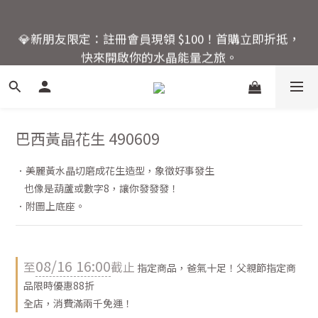
6
7
6
7
6
7
🚚 全館滿額回饋：單筆滿 $2000 即享免運優惠
5
6
5
6
5
6
💎新朋友限定：註冊會員現領 $100！首購立即折抵，
4
5
4
5
4
5
快來開啟你的水晶能量之旅。
3
4
3
4
3
4
2
3
2
3
2
3
活動結束還有
1
9
2
9
1
2
1
2
爸氣十足！父親節指定商
:
:
:
0
8
1
8
0
1
0
1
品限時優惠88折
日
時
分
秒
7
0
7
0
0
6
6
巴西黃晶花生 490609
5
5
🚚 全館滿額回饋：單筆滿 $2000 即享免運優惠
4
4
．美麗黃水晶切磨成花生造型，象徵好事發生
3
3
    也像是葫蘆或數字8，讓你發發發！
2
2
．附圖上底座。
1
1
0
0
08/16 16:00
至
截止
指定商品，爸氣十足！父親節指定商
品限時優惠88折
全店，消費滿兩千免運！