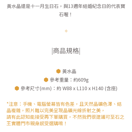
黃水晶還是十一月生日石，與13週年結婚紀念日的代表寶
石喔！
✧
|商品規格|
⬢
黃水晶
⬢
參考重量：約609g
⬢
參考尺寸(mm)：約 W88 x L110 x H140 (含座)
*注意：手機、電腦螢幕皆有色差，且天然晶礦色澤、結
晶複雜，照片難以完美呈現晶礦光線折射之美，
請有此認知能接受再下單購買，不然我們很建議可至石之
王實體門市親身感受選購唷！