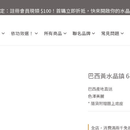
3
3
6
5
9
🚚 全館滿額回饋：單筆滿 $2000 即享免運優惠
限定：註冊會員現領 $100！首購立即折抵，快來開啟你的水
2
2
5
4
8
1
1
9
4
3
7
:
:
:
0
9
0
8
3
9
2
6
還有
爸氣十足！父親節指定商品限時優
日
時
分
秒
8
7
2
8
1
5
薦
依功效選！
所有商品
聯名品牌
常見問題
7
6
1
7
0
4
🚚 全館滿額回饋：單筆滿 $2000 即享免運優惠
6
5
0
6
3
5
4
5
2
4
3
4
1
3
2
3
0
2
1
2
1
0
1
巴西黃水晶鎮 64
0
0
巴西產地直送
色澤美麗
* 隨貨附贈圖上底座
全店，消費滿兩千免