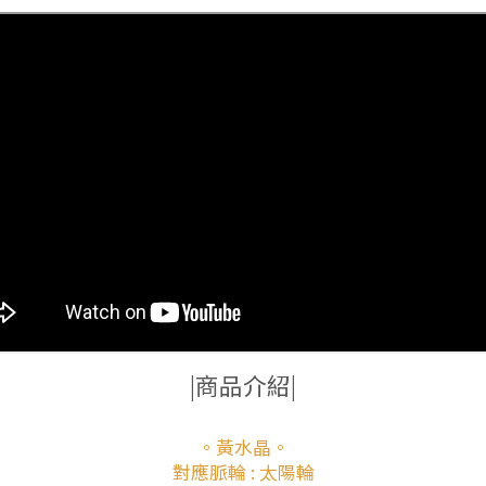
|商品介紹|
。黃水晶。
對應脈輪 : 太陽輪