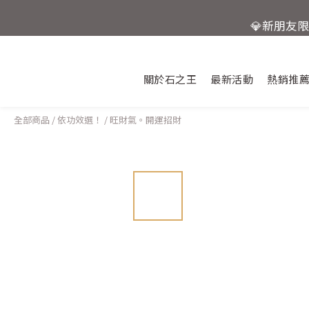
💎新朋友
活動結束
關於石之王
最新活動
熱銷推
全部商品
/
依功效選！
/
旺財氣。開運招財