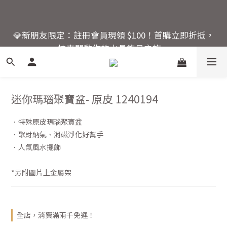
6
8
7
6
8
6
🚚 全館滿額回饋：單筆滿 $2000 即享免運優惠
5
7
6
5
7
9
5
💎新朋友限定：註冊會員現領 $100！首購立即折抵，
4
6
5
4
6
8
4
快來開啟你的水晶能量之旅。
3
5
4
3
5
7
3
2
4
3
2
4
6
2
活動結束還有
1
3
2
1
3
5
1
爸氣十足！父親節指定商
:
:
:
0
9
2
1
0
2
4
0
品限時優惠88折
日
時
分
秒
8
1
0
1
3
7
0
0
2
迷你瑪瑙聚寶盆- 原皮 1240194
6
1
🚚 全館滿額回饋：單筆滿 $2000 即享免運優惠
5
0
．特殊原皮瑪瑙聚寶盆
4
．聚財納氣、消磁淨化好幫手
3
．人氣風水擺飾
2
1
*另附圖片上金屬架
0
全店，消費滿兩千免運！