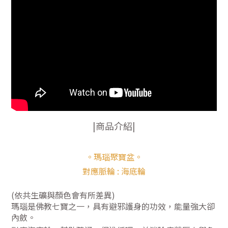
|商品介紹|
。瑪瑙聚寶盆。
對應脈輪 : 海底輪
(依共生礦與顏色會有所差異)
瑪瑙是佛教七寶之一，具有避邪護身的功效，能量強大卻
內斂。