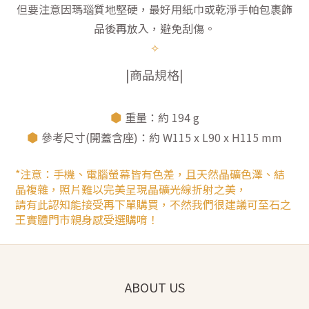
但要注意因瑪瑙質地堅硬，最好用紙巾或乾淨手帕包裹飾
品後再放入，避免刮傷。
✧
|商品規格|
⬢
重量：約 194 g
⬢
參考尺寸(開蓋含座)：約 W115 x L90 x H115 mm
*注意：手機、電腦螢幕皆有色差，且天然晶礦色澤、結
晶複雜，照片難以完美呈現晶礦光線折射之美，
請有此認知能接受再下單購買，不然我們很建議可至石之
王實體門市親身感受選購唷！
ABOUT US