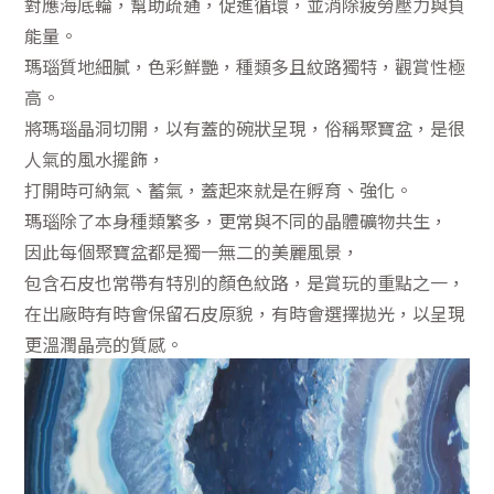
對應海底輪，幫助疏通，促進循環，並消除疲勞壓力與負
能量。
瑪瑙質地細膩，色彩鮮艷，種類多且紋路獨特，觀賞性極
高。
將瑪瑙晶洞切開，以有蓋的碗狀呈現，俗稱聚寶盆，是很
人氣的風水擺飾，
打開時可納氣、蓄氣，蓋起來就是在孵育、強化。
瑪瑙除了本身種類繁多，更常與不同的晶體礦物共生，
因此每個聚寶盆都是獨一無二的美麗風景，
包含石皮也常帶有特別的顏色紋路，是賞玩的重點之一，
在出廠時有時會保留石皮原貌，有時會選擇拋光，以呈現
更溫潤晶亮的質感。