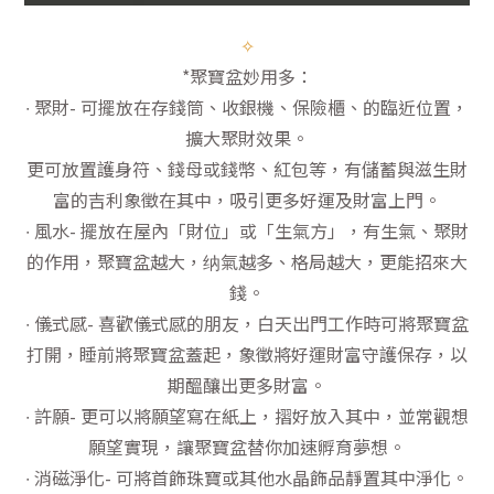
✧
*聚寶盆妙用多：
∙ 聚財- 可擺放在存錢筒、收銀機、保險櫃、的臨近位置，
擴大聚財效果。
更可放置護身符、錢母或錢幣、紅包等，有儲蓄與滋生財
富的吉利象徵在其中，吸引更多好運及財富上門。
∙ 風水- 擺放在屋內「財位」或「生氣方」，有生氣、聚財
的作用，聚寶盆越大，纳氣越多、格局越大，更能招來大
錢。
∙ 儀式感- 喜歡儀式感的朋友，白天出門工作時可將聚寶盆
打開，睡前將聚寶盆蓋起，象徵將好運財富守護保存，以
期醞釀出更多財富。
∙ 許願- 更可以將願望寫在紙上，摺好放入其中，並常觀想
願望實現，讓聚寶盆替你加速孵育夢想。
∙ 消磁淨化- 可將首飾珠寶或其他水晶飾品靜置其中淨化。