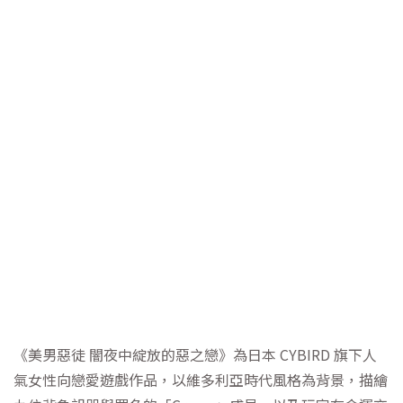
《美男惡徒 闇夜中綻放的惡之戀》為日本 CYBIRD 旗下人
氣女性向戀愛遊戲作品，以維多利亞時代風格為背景，描繪