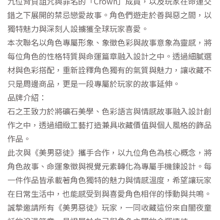
九位背負詛咒與罪名的「Crown」成員，以及玩家在命運交
錯之下展開的禁忌戀愛故事。角色們遊走於善與惡之間，以
獨特魅力與深刻人設擄獲全球玩家喜愛。
本次聯名以角色專屬形象、象徵色彩與故事意象為靈感，將
每位角色的性格特質與命運篇章融入設計之中。透過細膩選
材與色彩搭配，重新詮釋角色獨有的氣質與魅力，讓收藏不
只是周邊商品，更是一段專屬於玩家的故事延伸。
品牌介紹：
石之王致力於將礦石美學、色彩語言與情感故事融入設計創
作之中，透過細緻工藝打造兼具收藏價值與個人風格的飾品
作品。
此次與《美男惡徒》攜手合作，以九位角色為核心概念，將
角色故事、命運象徵與視覺元素轉化為專屬手機鍊設計。每
一件作品皆承載著角色獨特的魅力與情感溫度，希望讓玩家
在日常生活中，也能感受到與喜愛角色相伴的悸動與共鳴。
誠摯邀請所有《美男惡徒》玩家，一同收藏這份來自闇夜童