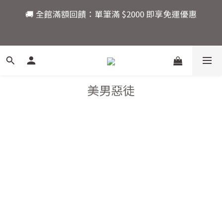
🚚 全館滿額回饋：單筆滿 $2000 即享免運優惠
8
8
9
🚚 全館滿額回饋：單筆滿 $2000 即享免運優惠
7
7
8
6
6
7
5
5
6
💎新朋友限定：註冊會員現領 $100！首購立即折抵，
4
4
9
5
快來開啟你的水晶能量之旅。
3
3
8
4
9
2
9
2
7
3
8
活動結束還有
1
8
1
6
2
7
美男惡徒
爸氣十足！父親節指定商
:
:
:
0
7
0
9
5
9
1
6
品限時優惠88折
日
時
分
秒
6
8
4
8
0
5
5
7
3
7
4
4
6
2
6
3
🚚 全館滿額回饋：單筆滿 $2000 即享免運優惠
3
5
1
5
2
2
4
0
4
1
1
3
3
0
0
2
2
1
1
0
0