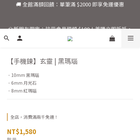
8
7
7
8
7
8
🚚 全館滿額回饋：單筆滿 $2000 即享免運優惠
7
6
6
7
6
7
6
5
5
6
5
6
💎新朋友限定：註冊會員現領 $100！首購立即折抵，
5
4
4
5
9
4
5
9
快來開啟你的水晶能量之旅。
4
3
3
4
8
3
4
8
3
2
2
3
7
2
3
7
活動結束還有
2
1
1
2
6
1
2
6
爸氣十足！父親節指定商
:
:
:
1
0
0
1
5
0
1
5
【手機鍊】玄靈 | 黑瑪瑙
品限時優惠88折
日
時
分
秒
0
0
4
0
4
3
3
．10mm 黑瑪瑙
2
2
🚚 全館滿額回饋：單筆滿 $2000 即享免運優惠
．6mm 月光石
1
1
．8mm 紅瑪瑙
0
0
全店，消費滿兩千免運！
NT$1,580
數量