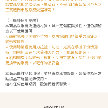
請有此認知能接受再下單購買，不然我們很建議可至石之
王實體門市親身感受選購唷！
【手機鍊使用提醒】
本商品以鋼繩為連結材質，具一定強度與彈性，但仍請留
意以下使用說明：
🔹請避免長時間懸掛重物，以防鋼繩因持續受力而疲乏、
變形或斷裂。
🔹使用時請避免用力拉扯、勾扯，尤其在手機不慎滑落
時，鋼繩無法完全承受強大外力，可能造成斷裂。
🔹若鋼繩有明顯變形、鬆動、刮損等狀況，請停止使用並
更換新的鋼繩，以確保物品安全。
本商品屬飾品類用途，並非專為承重設計，建議作為日常
點綴晶石能量配飾使用。
如有任何使用疑問，歡迎與我們聯繫。
ABOUT US