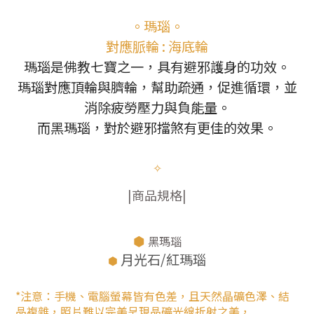
。瑪瑙。
對應脈輪 : 海底輪
瑪瑙是佛教七寶之一，具有避邪護身的功效。
瑪瑙對應頂輪與臍輪，幫助疏通，促進循環，並
消除疲勞壓力與負能量。
而黑瑪瑙，對於避邪擋煞有更佳的效果。
✧
|商品規格|
⬢
黑瑪瑙
月光石/紅瑪瑙
⬢
*注意：手機、電腦螢幕皆有色差，且天然晶礦色澤、結
晶複雜，照片難以完美呈現晶礦光線折射之美，