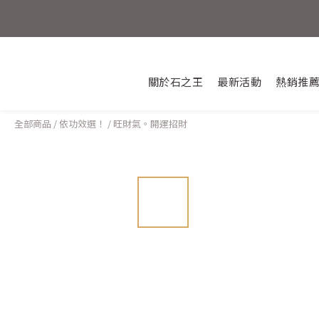
💎新朋友
關於石之王
最新活動
熱銷推
活動結束
全部商品
/
依功效選！
/
旺財氣。開運招財