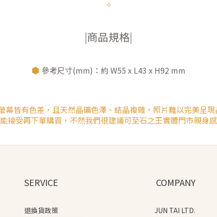
✧
|商品規格|
⬢
參考尺寸(mm)：約 W55 x L43 x H92 mm
腦螢幕皆有色差，且天然晶礦色澤、結晶複雜，照片難以完美呈現
能接受再下單購買，不然我們很建議可至石之王實體門市親身感
SERVICE
COMPANY
退換貨政策
JUN TAI LTD.