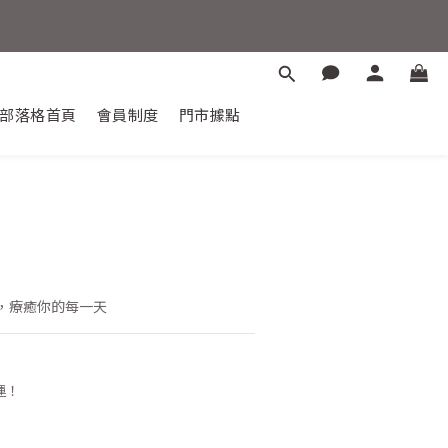
晶能量之旅。
部落格首頁
會員制度
門市據點
惠88折
立即購買
，療癒你的每一天
運！