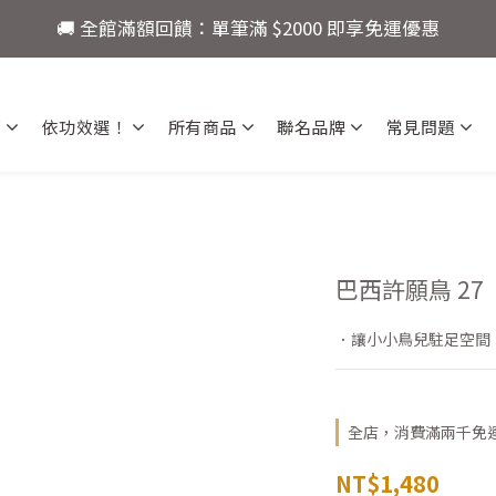
🚚 全館滿額回饋：單筆滿 $2000 即享免運優惠
4
5
7
7
7
🚚 全館滿額回饋：單筆滿 $2000 即享免運優惠
3
4
6
6
6
限定：註冊會員現領 $100！首購立即折抵，快來開啟你的水
2
3
5
9
5
5
1
9
2
4
8
4
4
:
:
:
0
8
1
9
3
7
3
3
薦
依功效選！
所有商品
聯名品牌
常見問題
還有
爸氣十足！父親節指定商品限時優
日
時
分
秒
7
0
8
2
6
2
2
6
7
1
5
1
1
🚚 全館滿額回饋：單筆滿 $2000 即享免運優惠
5
6
0
4
0
0
4
5
3
3
4
2
2
3
1
巴西許願鳥 27
1
2
0
0
1
．讓小小鳥兒駐足空間
0
全店，消費滿兩千免
NT$1,480