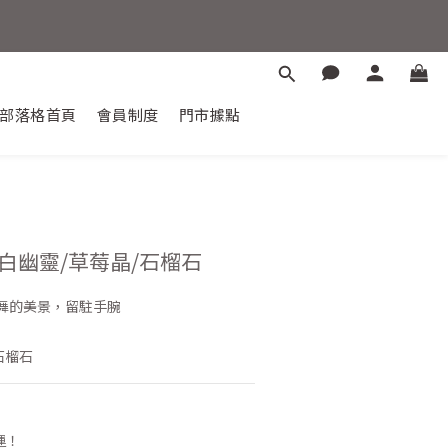
晶能量之旅。
惠88折
部落格首頁
會員制度
門市據點
層白幽靈/草莓晶/石榴石
舞的美景，留駐手腕
石榴石
運！