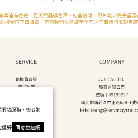
腦螢幕皆有色差，且天然晶礦色澤、結晶複雜，照片難以完美呈現
能接受再下單購買，不然我們很建議可至石之王實體門市親身感
SERVICE
COMPANY
退換貨政策
JUN TAI LTD.
運送政策
畯泰有限公司
隱私政策
統編｜89199237
新北市新莊區中正路659-1號
 以確保網站服務，後者將
kelvinpeng@kelvincrystal.
定偏好
同意並繼續