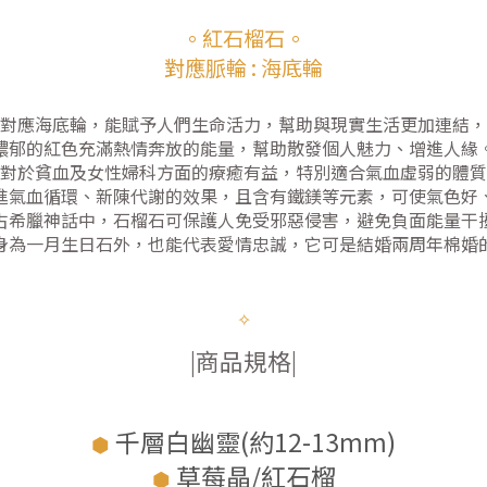
。紅石榴石。
對應脈輪 : 海底輪
對應海底輪，能賦予人們生命活力，幫助與現實生活更加連結，
濃郁的紅色充滿熱情奔放的能量，幫助散發個人魅力、增進人緣
對於貧血及女性婦科方面的療癒有益，特別適合氣血虛弱的體質
進氣血循環、新陳代謝的效果，且含有鐵鎂等元素，可使氣色好
古希臘神話中，石榴石可保護人免受邪惡侵害，避免負面能量干
身為一月生日石外，也能代表愛情忠誠，它可是結婚兩周年棉婚
✧
|商品規格|
千層白幽靈(約12-13mm)
⬢
草莓晶/紅石榴
⬢