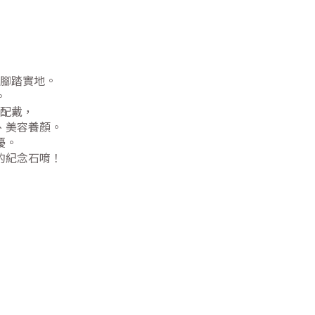
腳踏實地。
。
配戴，
、美容養顏。
擾。
的紀念石唷！