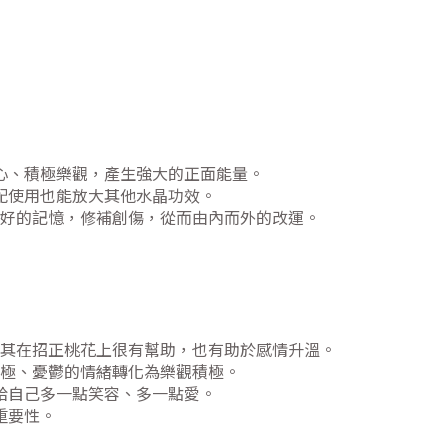
心、積極樂觀，產生強大的正面能量。
配使用也能放大其他水晶功效。
好的記憶，修補創傷，從而由內而外的改運。
其在招正桃花上很有幫助，也有助於感情升溫。
極、憂鬱的情緒轉化為樂觀積極。
給自己多一點笑容、多一點愛。
重要性。