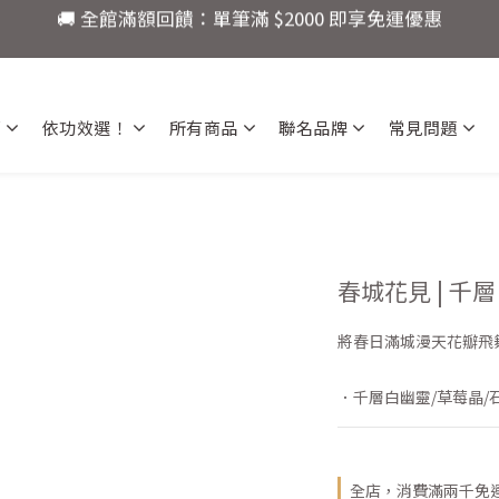
4
6
7
6
4
5
4
🚚 全館滿額回饋：單筆滿 $2000 即享免運優惠
3
5
6
5
3
4
3
限定：註冊會員現領 $100！首購立即折抵，快來開啟你的水
2
4
5
4
2
3
2
1
9
3
4
3
1
2
1
:
:
:
0
8
2
3
2
0
1
0
還有
爸氣十足！父親節指定商品限時優
日
時
分
秒
薦
依功效選！
所有商品
聯名品牌
常見問題
7
1
2
1
0
6
0
1
0
🚚 全館滿額回饋：單筆滿 $2000 即享免運優惠
5
0
4
3
2
1
春城花見 | 千
0
將春日滿城漫天花瓣飛
．千層白幽靈/草莓晶/
全店，消費滿兩千免