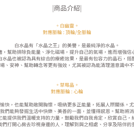
|商品介紹|
。白幽靈。
對應脈輪 : 頂輪/全脈輪
白水晶有「水晶之王」的美譽，是最純淨的水晶。
緒，幫助排除負能量、淨化磁場，提升自己的氣場，進而增強信
白水晶也被認為具有綜合的療癒效果，是最有包容力的晶石，搭
場、安神、幫助轉念等更有強效，尤其被認為能清理潛意識中不
。草莓晶。
對應脈輪 : 心輪
愉快，也能幫助敞開胸懷，吸納更多正能量，拓展人際關係。尤
我們能夠發掘生活中快樂、美善的一面，並懂得感恩。幫助將消
它能提供我們溫暖支持的力量，鼓勵我們自我肯定，欣賞自己，
我們打開心房去珍視身邊的人，理解到與之相處、分享及陪伴的