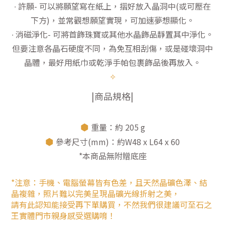
∙ 許願- 可以將願望寫在紙上，摺好放入晶洞中(或可壓在
下方)，並常觀想願望實現，可加速夢想顯化。
∙ 消磁淨化- 可將首飾珠寶或其他水晶飾品靜置其中淨化。
但要注意各晶石硬度不同，為免互相刮傷，或是碰壞洞中
晶體，最好用紙巾或乾淨手帕包裹飾品後再放入。
✧
|商品規格|
⬢
重量：約 205 g
⬢
參考尺寸(mm)：約W48 x L64 x 60
*本商品無附贈底座
*注意：手機、電腦螢幕皆有色差，且天然晶礦色澤、結
晶複雜，照片難以完美呈現晶礦光線折射之美，
請有此認知能接受再下單購買，不然我們很建議可至石之
王實體門市親身感受選購唷！