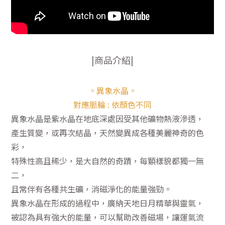
|商品介紹|
。異象水晶。
對應脈輪 : 依顏色不同
異象水晶是紫水晶在地底深處因受其他礦物熱液滲透，
產生質變，或再次結晶，天然變異成各種美麗神奇的色
彩，
特殊性高且稀少，是大自然的奇蹟，每顆樣貌都獨一無
二，
且常伴有各種共生礦，消磁淨化的能量強勁。
異象水晶在形成的過程中，廣納天地日月精華與靈氣，
被認為具有強大的能量，可以幫助改善磁場，讓運氣流