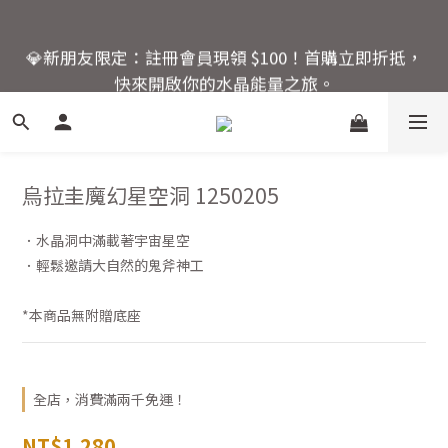
6
7
7
8
8
8
6
🚚 全館滿額回饋：單筆滿 $2000 即享免運優惠
5
6
6
7
7
7
5
💎新朋友限定：註冊會員現領 $100！首購立即折抵，
4
5
5
6
6
6
4
快來開啟你的水晶能量之旅。
3
4
4
5
5
5
3
2
3
3
4
4
4
2
活動結束還有
1
9
2
2
3
3
3
1
爸氣十足！父親節指定商
:
:
:
0
8
1
1
2
2
2
0
品限時優惠88折
日
時
分
秒
7
0
0
1
1
1
烏拉圭魔幻星空洞 1250205
6
0
0
0
5
🚚 全館滿額回饋：單筆滿 $2000 即享免運優惠
4
．水晶洞中滿載著宇宙星空
3
．輕鬆邀請大自然的鬼斧神工
2
1
*本商品無附贈底座
0
全店，消費滿兩千免運！
NT$1,280