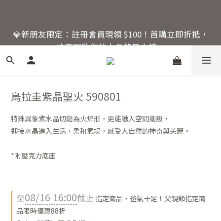
6
6
6
7
🚚 全館滿額回饋：單筆滿 $2000 即享免運優惠
5
5
5
6
💎新朋友限定：註冊會員現領 $100！首購立即折抵，
4
4
4
9
5
快來開啟你的水晶能量之旅。
3
3
3
8
4
2
2
2
7
3
活動結束還有
1
1
9
1
9
6
2
爸氣十足！父親節指定商
:
:
:
0
9
0
8
0
8
5
1
品限時優惠88折
日
時
分
秒
8
7
7
4
0
烏拉圭紫晶聖火 590801
7
6
6
3
6
5
5
2
🚚 全館滿額回饋：單筆滿 $2000 即享免運優惠
5
4
4
1
特殊異象紫水晶切磨為火焰形，更能融入空間擺設，
4
3
3
0
迎接水晶進入生活，柔和氣場，感受大自然的神奇與美麗。
3
2
2
2
1
1
*附壓克力底座
1
0
0
0
08/16 16:00
至
截止
指定商品，爸氣十足！父親節指定商
品限時優惠88折