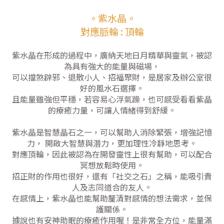
。紫水晶。
對應脈輪 : 頂輪
紫水晶在形成的過程中，廣納天地日月精華與靈氣，被認
為具有強大的能量與磁場，
可以擋煞辟邪、退散小人、招福聚財，是居家及辦公室很
好的風水石選擇。
且能量雖強但平穩，若容易心浮氣躁，也可感受看看紫晶
的療癒力量，可讓人情緒得到舒緩。
紫水晶是智慧晶石之一，可以幫助人消除緊張，增強記憶
力， 開啟大智慧與潛力，更加理性冷靜地思考。
對應頂輪，因此被認為在開發靈性上很有幫助，可以配合
冥想放鬆時使用。
招正財的作用也很好，還有「社交之石」之稱，能吸引貴
人及志同道合的友人。
在感情上，紫水晶也能幫助釐清對感情的想法需求，並保
護關係。
據說也有安神助眠的療癒作用喔！是非常全方位，能量滿