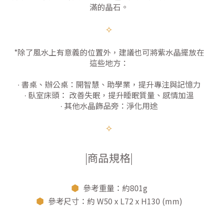
滿的晶石。
✧
*除了風水上有意義的位置外，建議也可將紫水晶擺放在
這些地方：
∙ 書桌、辦公桌：開智慧、助學業，提升專注與記憶力
∙ 臥室床頭： 改善失眠，提升睡眠質量、感情加溫
∙ 其他水晶飾品旁：淨化用途
✧
|商品規格|
⬢
參考重量：約801g
⬢
參考尺寸：約 W50 x L72 x H130 (mm)