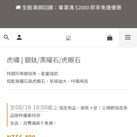
8
8
🚚 全館滿額回饋：單筆滿 $2000 即享免運優惠
7
7
6
6
5
5
9
9
💎新朋友限定：註冊會員現領 $100！首購立即折抵，
4
4
9
8
8
快來開啟你的水晶能量之旅。
3
3
8
7
7
2
9
2
7
6
6
活動結束還有
9
1
8
1
6
5
5
爸氣十足！父親節指定商
:
:
:
8
0
7
0
5
4
9
4
虎嘯 | 銀鈦/黑曜石/虎眼石
品限時優惠88折
日
時
分
秒
7
6
4
3
8
3
6
5
3
2
7
2
特選珍稀銀鈦珠，能量強勁
5
4
2
1
6
1
搭配黑曜石與虎眼石，氣場強大，呼風喚雨
🚚 全館滿額回饋：單筆滿 $2000 即享免運優惠
4
3
1
0
5
0
3
2
0
4
2
1
3
08/16 16:00
1
0
2
至
截止
指定商品，爸氣十足！父親節指定商
0
1
品限時優惠88折
0
全店，消費滿兩千免運！