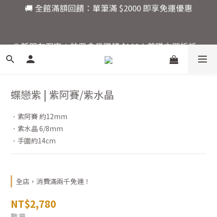
7
7
7
🚚 全館滿額回饋：單筆滿 $2000 即享免運優惠
6
6
9
6
5
5
8
9
9
5
💎新朋友限定：註冊會員現領 $100！首購立即折抵，
4
4
7
9
8
8
4
快來開啟你的水晶能量之旅。
3
3
6
8
7
7
3
2
2
5
7
6
6
2
活動結束還有
1
9
1
4
6
5
5
1
爸氣十足！父親節指定商
:
:
:
0
8
0
3
5
4
4
0
品限時優惠88折
蝶戀紫 | 紫阿賽/紫水晶
日
時
分
秒
7
2
4
3
3
6
1
3
2
2
．紫阿賽 約12mm
5
0
2
1
1
🚚 全館滿額回饋：單筆滿 $2000 即享免運優惠
．紫水晶 6/8mm
4
1
0
0
3
0
．手圍約14cm
2
1
0
全店，消費滿兩千免運！
NT$2,780
數量