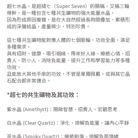
超七水晶，是超級七（Super Seven）的簡稱，又稱三輪
骨幹，是一種包含七種共生礦物的強大能量水晶，
因為形成原因複雜，是在大自然經過長時間疊加、累積形
成的深層結晶，產量稀少，特別珍貴。
這七種共生礦物能對應人體的七個脈輪，功效全面，滿足
多種需求，
具有招財、健康、吸引姻緣、帶來好人緣、療癒心情、招
貴人、防小人、消除負能量、提升工作和學習能力等多種
功效，
且能放大其他手串的功效，不管是單獨佩戴，或與其它晶
石配合都非常適合。
*超七的共生礦物及其功效：
紫水晶 (Amethyst)：開啟智慧、招貴人、宏觀思考
白水晶 (Clear Quartz)：淨化、排解負能量，讓內心平靜
茶水晶 (Smoky Quartz)：療癒創傷、排解負面情緒