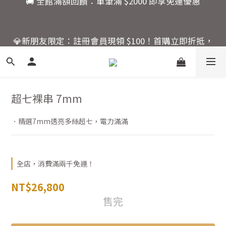
7
7
🚚 全館滿額回饋：單筆滿 $2000 即享免運優惠
6
6
9
9
5
5
8
9
9
8
💎新朋友限定：註冊會員現領 $100！首購立即折抵，
4
4
7
8
8
7
快來開啟你的水晶能量之旅。
3
3
6
7
7
6
2
9
2
9
5
6
6
5
活動結束還有
1
8
1
8
4
5
5
4
爸氣十足！父親節指定商
:
:
:
0
7
0
7
3
4
4
3
品限時優惠88折
日
時
分
秒
6
6
2
3
3
2
超七裸串 7mm
5
5
1
2
2
1
4
4
0
1
1
0
．精選7mm透亮多絲超七，電力滿滿
🚚 全館滿額回饋：單筆滿 $2000 即享免運優惠
3
3
0
0
2
2
1
1
0
0
全店，消費滿兩千免運！
NT$26,800
售完