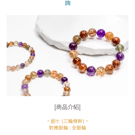
詢
|商品介紹|
。超七 (三輪骨幹)。
對應脈輪 : 全脈輪