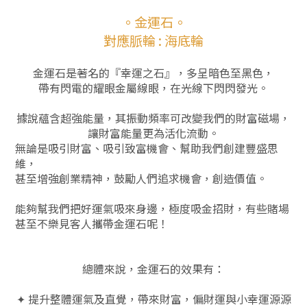
。金運石。
對應脈輪 : 海底輪
金運石是著名的『幸運之石』，多呈暗色至黑色，
帶有閃電的耀眼金屬線眼，在光線下閃閃發光。
據說蘊含超強能量，其振動頻率可改變我們的財富磁場，
讓財富能量更為活化流動。
無論是吸引財富、吸引致富機會、幫助我們創建豐盛思
維，
甚至增強創業精神，鼓勵人們追求機會，創造價值。
能夠幫我們把好運氣吸來身邊，極度吸金招財，有些賭場
甚至不樂見客人攜帶金運石呢！
總體來說，金運石的效果有：
✦ 提升整體運氣及直覺，帶來財富，偏財運與小幸運源源