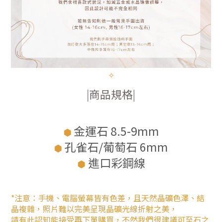
✧
|商品規格|
金運石 8.5-9mm
⬢
孔雀石/葡萄石 6mm
⬢
進口彩鋼線
⬢
*注意：手機、電腦螢幕皆有色差，且天然晶礦色澤、結
晶複雜，照片難以完美呈現晶礦光線折射之美，
請有此認知能接受再下單購買，不然我們很建議可至石之