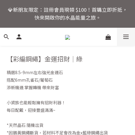
6
7
6
8
🚚 全館滿額回饋：單筆滿 $2000 即享免運優惠
5
6
5
7
💎新朋友限定：註冊會員現領 $100！首購立即折抵，
4
5
4
6
快來開啟你的水晶能量之旅。
3
4
3
9
5
2
9
3
9
2
8
4
活動結束還有
1
8
2
8
1
7
3
9
爸氣十足！父親節指定商
:
:
:
0
7
1
7
0
6
2
8
品限時優惠88折
日
時
分
秒
6
0
6
5
1
7
5
5
4
0
6
【彩編鋼繩】金運招財｜綠
4
4
3
5
🚚 全館滿額回饋：單筆滿 $2000 即享免運優惠
3
3
2
4
精選8.5-9mm左右強光金運石
2
2
1
3
搭配6mm孔雀石/葡萄石
1
1
0
2
添新機運 掌握轉機 帶來財富
0
0
1
0
小資族也能輕鬆擁有招財利器！
每日配戴，迎接豐盛滿滿~
*天然晶石 隨機出貨
*因鵝黃鋼繩斷貨，若材料不足會改為金x藍綠鋼繩出貨