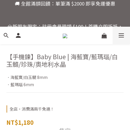
7
7
🚚 全館滿額回饋：單筆滿 $2000 即享免運優惠
6
6
5
5
💎新朋友限定：註冊會員現領 $100！首購立即折抵，
4
4
9
9
快來開啟你的水晶能量之旅。
9
3
3
8
8
8
2
9
2
7
7
活動結束還有
7
1
8
1
6
9
6
爸氣十足！父親節指定商
:
:
:
6
0
7
0
9
5
8
5
品限時優惠88折
日
時
分
秒
5
【手機鍊】Baby Blue | 海藍寶/藍瑪瑙/白
6
8
4
7
4
4
5
7
3
6
3
玉髓/珍珠/奧地利水晶
3
4
6
2
5
2
🚚 全館滿額回饋：單筆滿 $2000 即享免運優惠
2
3
5
1
4
1
．海藍寶/白玉髓 8mm
1
2
4
0
3
0
．藍瑪瑙 6mm
0
1
3
2
0
2
1
1
0
0
全店，消費滿兩千免運！
NT$1,180