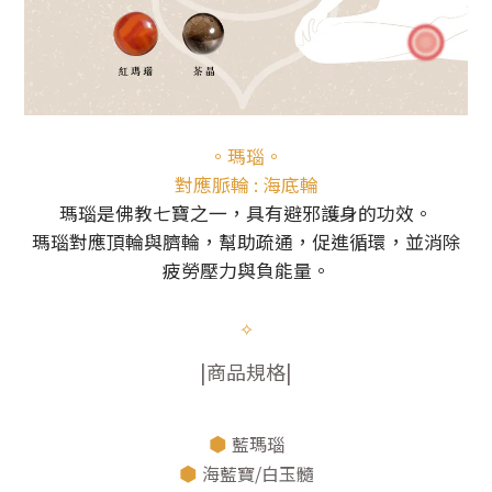
。瑪瑙。
對應脈輪 : 海底輪
瑪瑙是佛教七寶之一，具有避邪護身的功效。
瑪瑙對應頂輪與臍輪，幫助疏通，促進循環，並消除
疲勞壓力與負能量。
✧
|商品規格|
⬢
藍瑪瑙
⬢
海藍寶/白玉髓