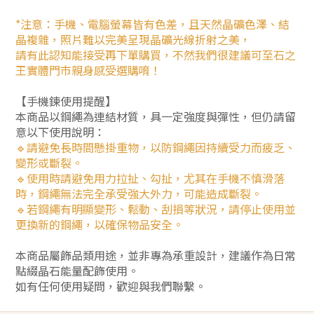
*注意：手機、電腦螢幕皆有色差，且天然晶礦色澤、結
晶複雜，照片難以完美呈現晶礦光線折射之美，
請有此認知能接受再下單購買，不然我們很建議可至石之
王實體門市親身感受選購唷！
【手機鍊使用提醒】
本商品以鋼繩為連結材質，具一定強度與彈性，但仍請留
意以下使用說明：
🔹請避免長時間懸掛重物，以防鋼繩因持續受力而疲乏、
變形或斷裂。
🔹使用時請避免用力拉扯、勾扯，尤其在手機不慎滑落
時，鋼繩無法完全承受強大外力，可能造成斷裂。
🔹若鋼繩有明顯變形、鬆動、刮損等狀況，請停止使用並
更換新的鋼繩，以確保物品安全。
本商品屬飾品類用途，並非專為承重設計，建議作為日常
點綴晶石能量配飾使用。
如有任何使用疑問，歡迎與我們聯繫。