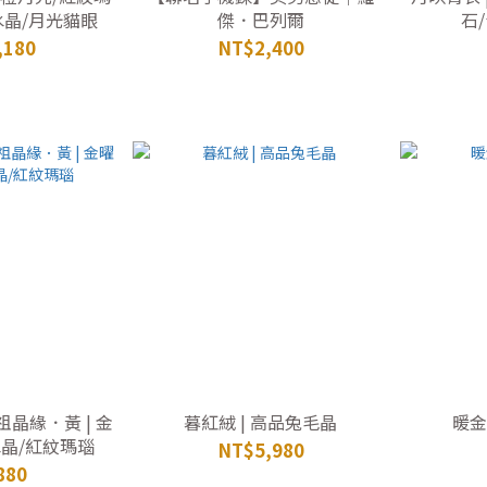
水晶/月光貓眼
傑．巴列爾
石
,180
NT$2,400
晶緣．黃 | 金
暮紅絨 | 高品兔毛晶
暖金
水晶/紅紋瑪瑙
NT$5,980
880