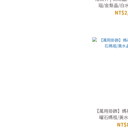
瑙/金髮晶/白
NT$2
【萬用掛飾】媽祖
曜石媽祖/黃
NT$