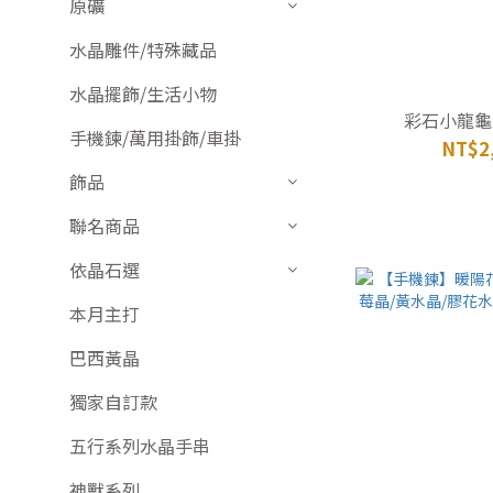
原礦
水晶雕件/特殊藏品
水晶擺飾/生活小物
手機鍊/萬用掛飾/車掛
NT$2
飾品
聯名商品
依晶石選
本月主打
巴西黃晶
獨家自訂款
五行系列水晶手串
神獸系列