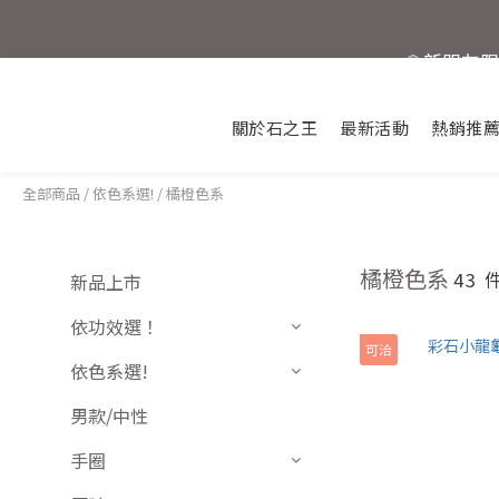
💎新朋友
活動結束
關於石之王
最新活動
熱銷推
全部商品
/
依色系選!
/
橘橙色系
橘橙色系
43
新品上市
依功效選！
可洽
依色系選!
男款/中性
手圈