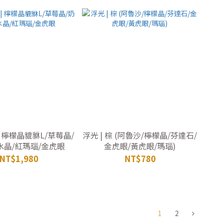
| 檸檬晶貔貅L/草莓晶/
浮光 | 棕 (阿魯沙/檸檬晶/芬達石/
水晶/紅瑪瑙/金虎眼
金虎眼/黃虎眼/瑪瑙)
NT$1,980
NT$780
1
2