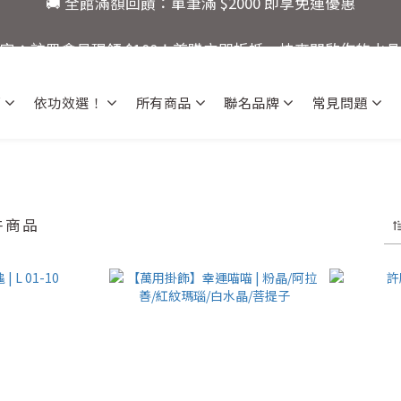
3
3
9
4
3
6
🚚 全館滿額回饋：單筆滿 $2000 即享免運優惠
限定：註冊會員現領 $100！首購立即折抵，快來開啟你的水
2
2
8
3
2
5
1
1
7
2
1
4
:
:
:
0
9
0
6
1
0
3
9
還有
爸氣十足！父親節指定商品限時優
日
時
分
秒
8
5
0
2
8
薦
依功效選！
所有商品
聯名品牌
常見問題
7
4
1
7
🚚 全館滿額回饋：單筆滿 $2000 即享免運優惠
6
3
0
6
5
2
5
4
1
4
3
0
3
2
2
 件商品
1
1
0
0