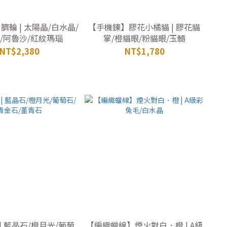
輪 | 太陽晶/白水晶/
【手機鍊】膠花小橘貓 | 膠花貓
/阿魯沙/紅紋瑪瑙
掌/橙貓眼/粉貓眼/玉髓
NT$2,380
NT$1,780
| 藍晶石/橙月光/葡萄
【編織蠟線】煙火對白．橙 | A級