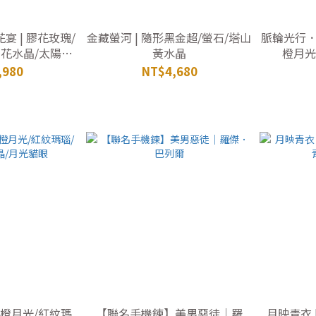
宴 | 膠花玫瑰/
金藏螢河 | 隨形黑金超/螢石/塔山
脈輪光行．臍
膠花水晶/太陽晶/
黃水晶
橙月光
玉髓
,980
NT$4,680
/橙月光/紅紋瑪
【聯名手機鍊】美男惡徒｜羅
月映青衣 