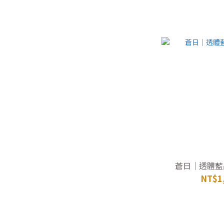
蒼日｜透體藍
NT$1