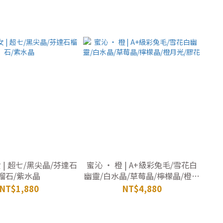
| 超七/黑尖晶/芬達石
蜜沁 ‧ 橙 | A+級彩兔毛/雪花白
榴石/紫水晶
幽靈/白水晶/草莓晶/檸檬晶/橙月
光/膠花
NT$1,880
NT$4,880