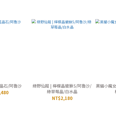
晶石/阿魯沙
綠野仙蹤 | 檸檬晶貔貅S/阿魯沙/
黑貓小魔女 
綠草莓晶/白水晶
,480
NT$2,180