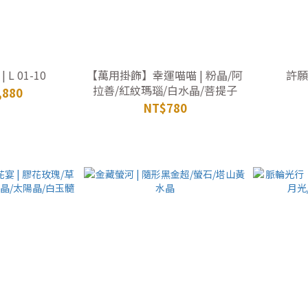
彩石小龍龜 | L 01-10
【萬用掛飾】幸運喵喵 | 粉晶/阿
許願晶
拉善/紅紋瑪瑙/白水晶/菩提子
,880
NT$780