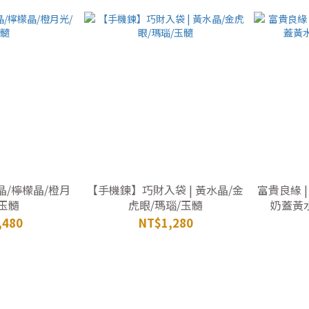
晶/檸檬晶/橙月
【手機鍊】巧財入袋 | 黃水晶/金
富貴良緣 
白玉髓
虎眼/瑪瑙/玉髓
奶蓋黃
,480
NT$1,280