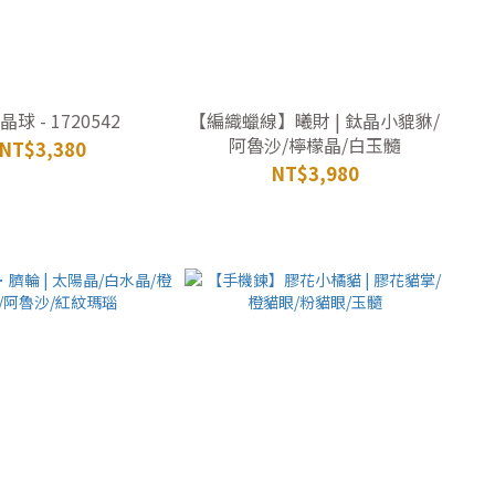
球 - 1720542
【編織蠟線】曦財 | 鈦晶小貔貅/
阿魯沙/檸檬晶/白玉髓
NT$3,380
NT$3,980