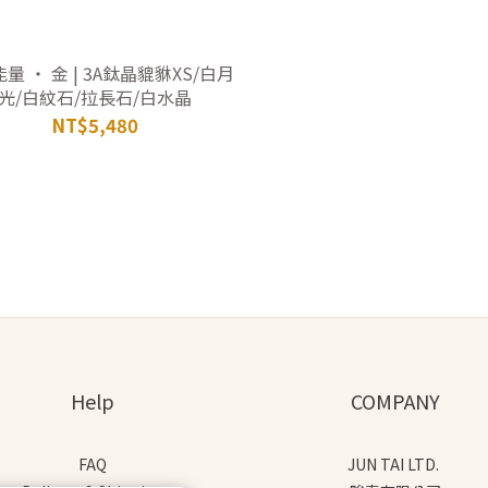
量 ‧ 金 | 3A鈦晶貔貅XS/白月
光/白紋石/拉長石/白水晶
NT$5,480
Help
COMPANY
FAQ
JUN TAI LTD.