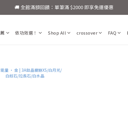
5
7
7
6
9
🚚 全館滿額回饋：單筆滿 $2000 即享免運優惠
🚚 全館滿額回饋：單筆滿 $2000 即享免運優惠
4
6
6
9
5
8
3
5
5
8
4
7
限定：註冊會員現領 $100！首購立即折抵，快來開啟你的水
2
4
4
7
3
6
9
1
9
3
3
6
2
5
8
推薦
依功效選！
Shop All
crossover
FAQ
:
:
:
0
8
2
2
5
1
4
7
還有
爸氣十足！父親節指定商品限時優
Days
Hours
Minutes
Seconds
7
1
1
4
0
3
6
6
0
0
3
2
5
🚚 全館滿額回饋：單筆滿 $2000 即享免運優惠
5
2
1
4
4
1
0
3
3
0
2
2
1
1
0
0