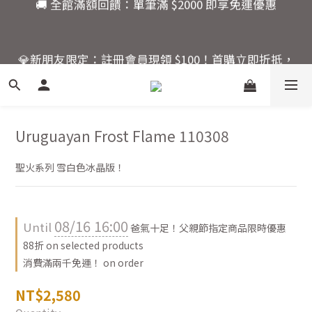
7
9
8
8
8
🚚 全館滿額回饋：單筆滿 $2000 即享免運優惠
6
8
9
7
7
7
9
5
7
8
6
6
6
💎新朋友限定：註冊會員現領 $100！首購立即折抵，
8
4
6
7
5
5
5
快來開啟你的水晶能量之旅。
7
3
5
6
4
4
4
6
2
4
5
3
3
3
活動結束還有
5
1
3
4
2
2
2
爸氣十足！父親節指定商
4
:
:
:
0
9
2
3
1
1
1
Uruguayan Frost Flame 110308
品限時優惠88折
Days
Hours
Minutes
Seconds
3
8
1
2
0
0
0
2
7
0
1
聖火系列 雪白色冰晶版！
1
6
0
🚚 全館滿額回饋：單筆滿 $2000 即享免運優惠
0
5
4
3
08/16 16:00
Until
爸氣十足！父親節指定商品限時優惠
2
88折 on selected products
1
消費滿兩千免運！ on order
0
NT$2,580