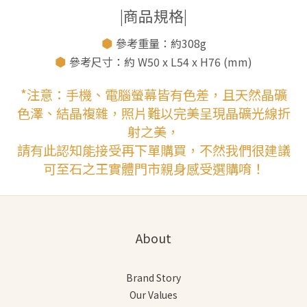
|商品規格|
⬢
參考重量：約308g
⬢
參考尺寸：約 W50 x L54 x H76 (mm)
*注意：手機、電腦螢幕皆有色差，且天然晶礦
色澤、結晶複雜，照片難以完美呈現晶礦光線折
射之美，
請有此認知能接受再下單購買，不然我們很建議
可至石之王實體門市親身感受選購唷！
About
Brand Story
Our Values