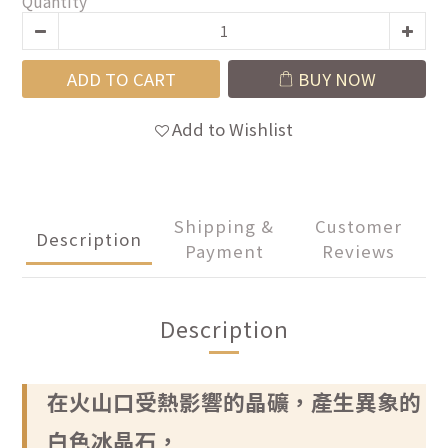
Quantity
ADD TO CART
BUY NOW
Add to Wishlist
Shipping &
Customer
Description
Payment
Reviews
Description
在火山口受熱影響的晶礦，產生異象的
白色冰晶石，