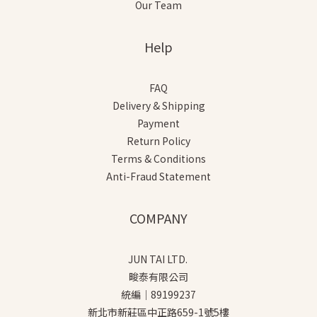
Our Team
Help
FAQ
Delivery & Shipping
Payment
Return Policy
Terms & Conditions
Anti-Fraud Statement
COMPANY
JUN TAI LTD.
畯泰有限公司
統編｜89199237
新北市新莊區中正路659-1號5樓