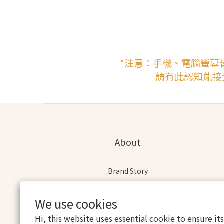
*注意：手機、電腦螢幕
請有此認知能接
About
Brand Story
Our Values
Our Team
We use cookies
Hi, this website uses essential cookie to ensure it