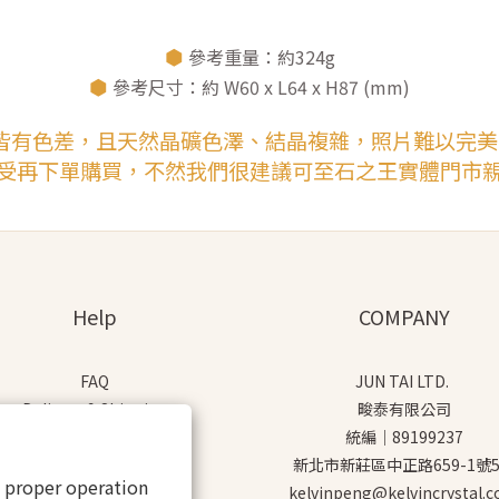
⬢
參考重量：約324g
⬢
參考尺寸：約 W60 x L64 x H87 (mm)
皆有色差，且天然晶礦色澤、結晶複雜，照片難以完
受再下單購買，不然我們很建議可至石之王實體門市
Help
COMPANY
FAQ
JUN TAI LTD.
Delivery & Shipping
畯泰有限公司
Payment
統編｜89199237
Return Policy
新北市新莊區中正路659-1號
s proper operation
Terms & Conditions
kelvinpeng@kelvincrystal.