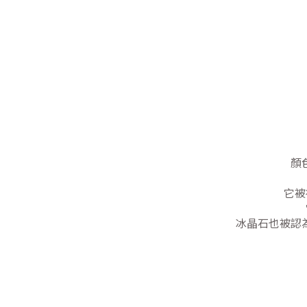
顏
它被
冰晶石也被認