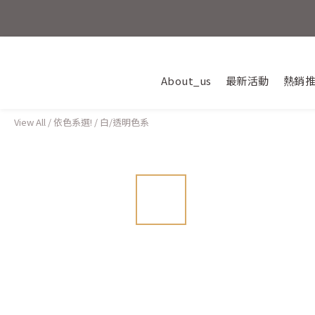
💎新朋友
活動結束
About_us
最新活動
熱銷
View All
/
依色系選!
/
白/透明色系