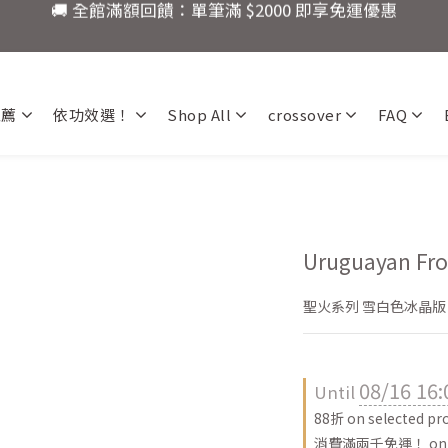
3
3
5
4
7
7
🚚 全館滿額回饋：單筆滿 $2000 即享免運優惠
限定：註冊會員現領 $100！首購立即折抵，快來開啟你的水
2
9
2
4
3
6
6
1
8
1
3
2
5
5
:
:
:
0
7
0
9
2
1
4
4
還有
爸氣十足！父親節指定商品限時優
Days
Hours
Minutes
Seconds
6
8
1
0
3
3
推薦
依功效選！
Shop All
crossover
FAQ
5
7
0
2
2
🚚 全館滿額回饋：單筆滿 $2000 即享免運優惠
4
6
1
1
3
5
0
0
2
4
1
3
0
2
Uruguayan Fro
1
0
聖火系列 雪白色冰晶版
08/16 16:
Until
88折 on selected pr
消費滿兩千免運！ on o