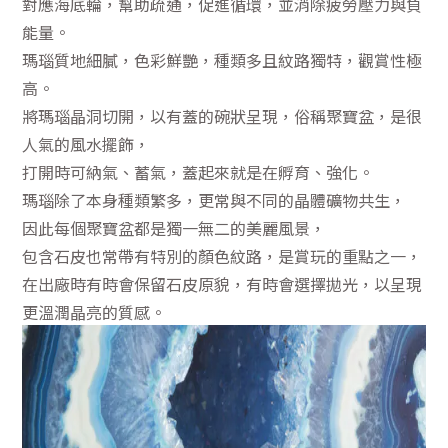
對應海底輪，幫助疏通，促進循環，並消除疲勞壓力與負
能量。
瑪瑙質地細膩，色彩鮮艷，種類多且紋路獨特，觀賞性極
高。
將瑪瑙晶洞切開，以有蓋的碗狀呈現，俗稱聚寶盆，是很
人氣的風水擺飾，
打開時可納氣、蓄氣，蓋起來就是在孵育、強化。
瑪瑙除了本身種類繁多，更常與不同的晶體礦物共生，
因此每個聚寶盆都是獨一無二的美麗風景，
包含石皮也常帶有特別的顏色紋路，是賞玩的重點之一，
在出廠時有時會保留石皮原貌，有時會選擇拋光，以呈現
更溫潤晶亮的質感。