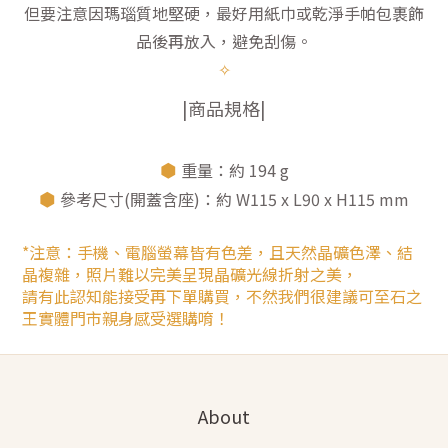
但要注意因瑪瑙質地堅硬，最好用紙巾或乾淨手帕包裹飾
品後再放入，避免刮傷。
✧
|商品規格|
⬢
重量：約 194 g
⬢
參考尺寸(開蓋含座)：約 W115 x L90 x H115 mm
*注意：手機、電腦螢幕皆有色差，且天然晶礦色澤、結
晶複雜，照片難以完美呈現晶礦光線折射之美，
請有此認知能接受再下單購買，不然我們很建議可至石之
王實體門市親身感受選購唷！
About