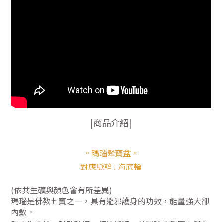
|商品介紹|
。瑪瑙聚寶盆。
對應脈輪 : 海底輪
(依共生礦與顏色會有所差異)
瑪瑙是佛教七寶之一，具有避邪護身的功效，能量強大卻
內斂。