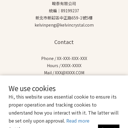
畯泰有限公司
統編｜89199237
新北市新莊區中正路659-1號5樓
kelvinpeng@kelvincrystal.com
Contact
Phone / XX-XXX-XXX-XXX
Hours / XXXX-XXXX
Mail / XXX@XXXX.COM
We use cookies
Hi, this website uses essential cookie to ensure its
proper operation and tracking cookies to
$
TWD
English
understand how you interact with it. The latter will
be set only upon approval.
Read more