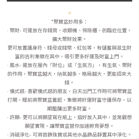
✧
*聚寶盆妙用多：
∙ 聚財- 可擺放在存錢筒、收銀機、保險櫃、的臨近位置，
擴大聚財效果。
更可放置護身符、錢母或錢幣、紅包等，有儲蓄與滋生財
富的吉利象徵在其中，吸引更多好運及財富上門。
∙ 風水- 擺放在屋內「財位」或「生氣方」，有生氣、聚財
的作用，聚寶盆越大，纳氣越多、格局越大，更能招來大
錢。
∙ 儀式感- 喜歡儀式感的朋友，白天出門工作時可將聚寶盆
打開，睡前將聚寶盆蓋起，象徵將好運財富守護保存，以
期醞釀出更多財富。
∙ 許願- 更可以將願望寫在紙上，摺好放入其中，並常觀想
願望實現，讓聚寶盆替你加速孵育夢想。
∙ 消磁淨化- 可將首飾珠寶或其他水晶飾品靜置其中淨化。