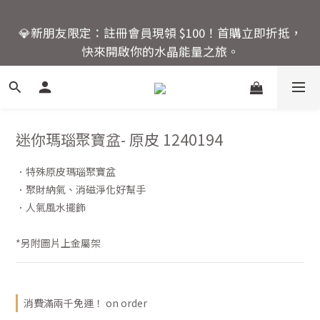
6
7
6
7
9
7
🚚 全館滿額回饋：單筆滿 $2000 即享免運優惠
5
6
5
6
8
6
💎新朋友限定：註冊會員現領 $100！首購立即折抵，
4
5
4
5
7
9
5
快來開啟你的水晶能量之旅。
3
4
3
4
6
8
4
2
3
2
3
5
7
3
活動結束還有
1
2
1
2
4
6
2
爸氣十足！父親節指定商
:
:
:
0
9
1
0
1
3
5
1
品限時優惠88折
Days
Hours
Minutes
Seconds
8
0
0
2
4
0
7
1
3
迷你瑪瑙聚寶盆- 原皮 1240194
6
0
2
🚚 全館滿額回饋：單筆滿 $2000 即享免運優惠
5
1
．特殊原皮瑪瑙聚寶盆
4
0
．聚財納氣、消磁淨化好幫手
3
．人氣風水擺飾
2
1
*另附圖片上金屬架
0
消費滿兩千免運！ on order