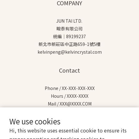
COMPANY
JUN TAI LTD.
畯泰有限公司
統編｜89199237
新北市新莊區中正路659-1號5樓
kelvinpeng@kelvincrystal.com
Contact
Phone / XX-XXX-XXX-XXX
Hours / XXXX-XXXX
Mail / XXX@XXXX.COM
We use cookies
Hi, this website uses essential cookie to ensure its