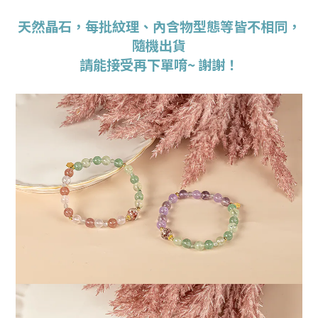
天然晶石，每批紋理、內含物型態等皆不相同，
隨機出貨
請能接受再下單唷~ 謝謝！