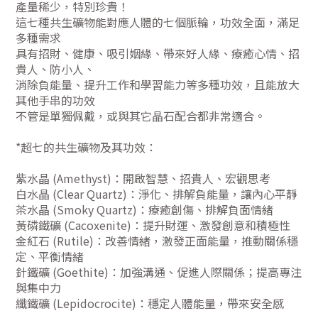
產量稀少，特別珍貴！
這七種共生礦物能對應人體的七個脈輪，功效全面，滿足
多種需求
具有招財、健康、吸引姻緣、帶來好人緣、療癒心情、招
貴人、防小人、
消除負能量、提升工作和學習能力等多種功效，且能放大
其他手串的功效
不管是單獨佩戴，或與其它晶石配合都非常適合。
*超七的共生礦物及其功效：
紫水晶 (Amethyst)：開啟智慧、招貴人、宏觀思考
白水晶 (Clear Quartz)：淨化、排解負能量，讓內心平靜
茶水晶 (Smoky Quartz)：療癒創傷、排解負面情緒
黃磷鐵礦 (Cacoxenite)：提升財運、激發創意和積極性
金紅石 (Rutile)：改善情緒，激發正面能量，推動關係穩
定、平衡情緒
針鐵礦 (Goethite)：加強溝通、促進人際關係；提高專注
與集中力
纖鐵礦 (Lepidocrocite)：穩定人體能量，帶來安全感