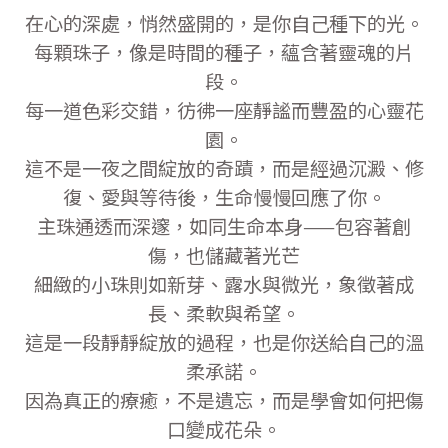
在心的深處，悄然盛開的，是你自己種下的光。
每顆珠子，像是時間的種子，蘊含著靈魂的片
段。
每一道色彩交錯，彷彿一座靜謐而豐盈的心靈花
園。
這不是一夜之間綻放的奇蹟，而是經過沉澱、修
復、愛與等待後，生命慢慢回應了你。
主珠通透而深邃，如同生命本身——包容著創
傷，也儲藏著光芒
細緻的小珠則如新芽、露水與微光，象徵著成
長、柔軟與希望。
這是一段靜靜綻放的過程，也是你送給自己的溫
柔承諾。
因為真正的療癒，不是遺忘，而是學會如何把傷
口變成花朵。