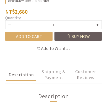
消費滿兩千免運！ on order
NT$2,680
Quantity
ADD TO CART
BUY NOW
Add to Wishlist
Shipping &
Customer
Description
Payment
Reviews
Description