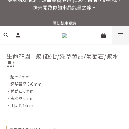
3
2
2
6
5
9
6
4
🚚 全館滿額回饋：單筆滿 $2000 即享免運優惠
活動結束還有
2
1
1
5
4
8
5
3
爸氣十足！父親節指定商
:
:
:
1
0
0
4
3
7
4
2
品限時優惠88折
Days
Hours
Minutes
Seconds
0
3
2
6
3
1
2
1
5
2
0
1
0
4
1
🚚 全館滿額回饋：單筆滿 $2000 即享免運優惠
0
3
0
2
生命花園 | 紫 (超七/綠草莓晶/葡萄石/紫水
1
晶)
0
．超七 8mm
．綠草莓晶 3/6mm
．葡萄石 6mm
．紫水晶 6mm
．手圍約14cm