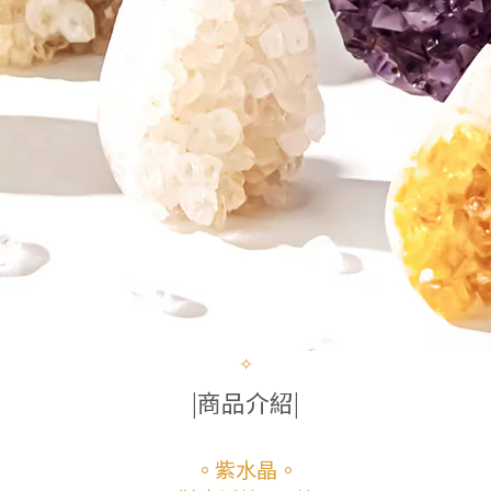
✧
|商品介紹|
。紫水晶。