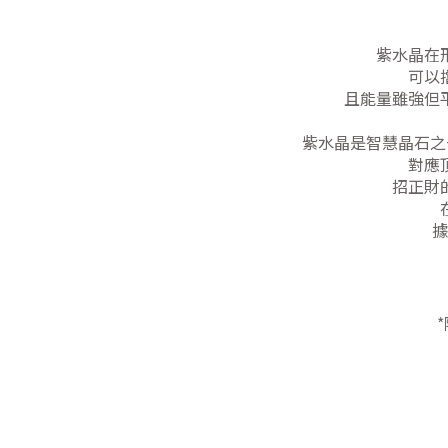
紫水晶在
可以
且能量雖強但
紫水晶是智慧晶石之
對應
招正財
據