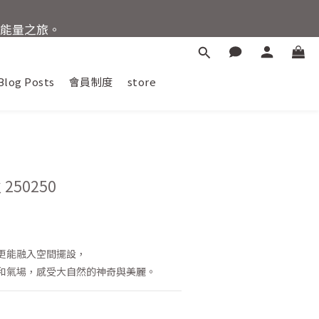
晶能量之旅。
惠88折
Blog Posts
會員制度
store
BUY NOW
50250
更能融入空間擺設，
和氣場，感受大自然的神奇與美麗。