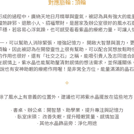
對應脈輪 : 頂輪
形成的過程中，廣納天地日月精華與靈氣，被認為具有強大的能
擋煞辟邪、退散小人、招福聚財，是居家及辦公室很好的風水石
平穩，若容易心浮氣躁，也可感受看看紫晶的療癒力量，可讓人
一，可以幫助人消除緊張，增強記憶力， 開啟大智慧與潛力，
頂輪，因此被認為在開發靈性上很有幫助，可以配合冥想放鬆時
的作用也很好，還有「社交之石」之稱，能吸引貴人及志同道合
在感情上，紫水晶也能幫助釐清對感情的想法需求，並保護關係
說也有安神助眠的療癒作用喔！是非常全方位，能量滿滿的晶石
✧
*除了風水上有意義的位置外，建議也可將紫水晶擺放在這些地方
∙ 書桌、辦公桌：開智慧、助學業，提升專注與記憶力
∙ 臥室床頭： 改善失眠，提升睡眠質量、感情加溫
∙ 其他水晶飾品旁：淨化用途