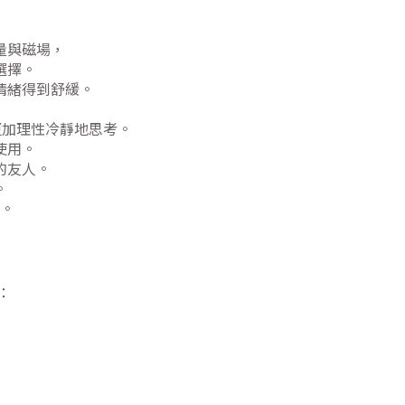
量與磁場，
選擇。
情緒得到舒緩。
更加理性冷靜地思考。
使用。
的友人。
。
。
：