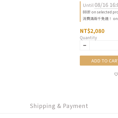
08/16 16:
Until
88折 on selected pr
消費滿兩千免運！ on o
NT$2,080
Quantity
ADD TO CAR
Shipping & Payment