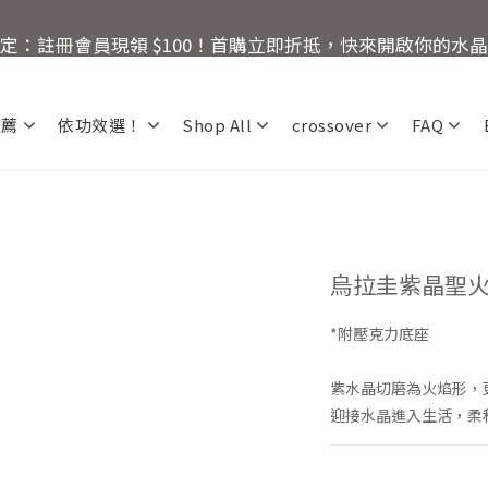
3
3
7
5
4
🚚 全館滿額回饋：單筆滿 $2000 即享免運優惠
限定：註冊會員現領 $100！首購立即折抵，快來開啟你的水
2
2
6
4
3
1
9
1
9
5
3
2
:
:
:
0
8
0
8
4
2
1
9
還有
爸氣十足！父親節指定商品限時優
Days
Hours
Minutes
Seconds
7
7
3
1
0
8
推薦
依功效選！
Shop All
crossover
FAQ
6
6
2
0
7
🚚 全館滿額回饋：單筆滿 $2000 即享免運優惠
5
5
1
6
4
4
0
5
3
3
4
2
2
3
1
1
2
0
0
1
烏拉圭紫晶聖火 2
0
*附壓克力底座
紫水晶切磨為火焰形，
迎接水晶進入生活，柔