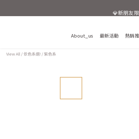
💎新朋友
活動結束
About_us
最新活動
熱銷
View All
/
依色系選!
/
紫色系