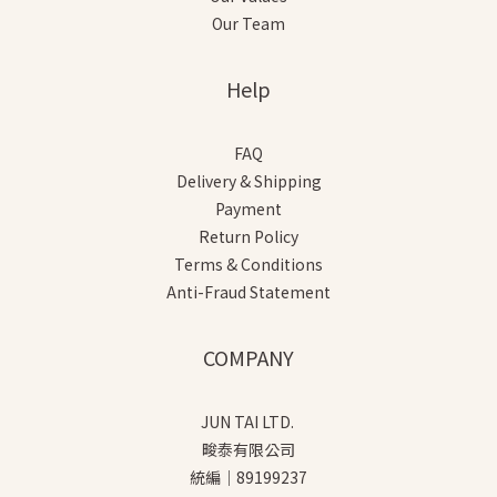
Our Team
Help
FAQ
Delivery & Shipping
Payment
Return Policy
Terms & Conditions
Anti-Fraud Statement
COMPANY
JUN TAI LTD.
畯泰有限公司
統編｜89199237