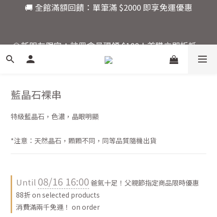
7
7
9
7
🚚 全館滿額回饋：單筆滿 $2000 即享免運優惠
6
6
8
6
5
5
7
5
9
💎新朋友限定：註冊會員現領 $100！首購立即折抵，
4
4
6
4
8
快來開啟你的水晶能量之旅。
9
3
3
5
3
7
8
2
9
2
4
2
9
6
7
活動結束還有
1
8
1
3
1
8
5
6
爸氣十足！父親節指定商
:
:
:
0
7
0
2
0
7
4
藍晶石裸串
5
品限時優惠88折
Days
Hours
Minutes
Seconds
6
1
6
3
4
5
0
5
2
3
特級藍晶石，色濃，晶眼明顯
4
4
1
2
🚚 全館滿額回饋：單筆滿 $2000 即享免運優惠
3
3
0
1
*注意：天然晶石，顆顆不同，同等品質隨機出貨
2
2
0
1
1
0
0
08/16 16:00
Until
爸氣十足！父親節指定商品限時優惠
88折 on selected products
消費滿兩千免運！ on order