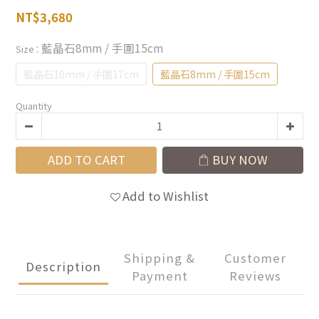
NT$3,680
: 藍晶石8mm / 手圍15cm
Size
藍晶石10mm / 手圍17cm
藍晶石8mm / 手圍15cm
Quantity
ADD TO CART
BUY NOW
Add to Wishlist
Shipping &
Customer
Description
Payment
Reviews