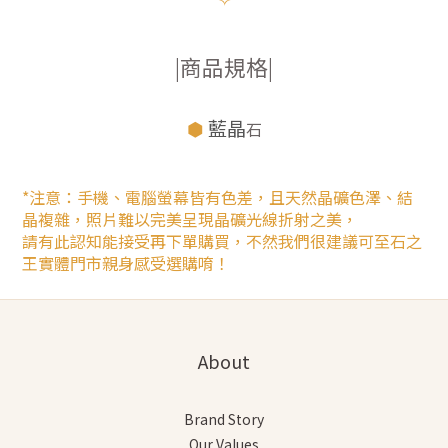
|商品規格|
⬢
藍晶
石
*注意：手機、電腦螢幕皆有色差，且天然晶礦色澤、結
晶複雜，照片難以完美呈現晶礦光線折射之美，
請有此認知能接受再下單購買，不然我們很建議可至石之
王實體門市親身感受選購唷！
About
Brand Story
Our Values