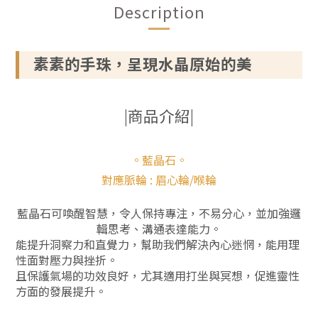
Description
素素的手珠，呈現水晶原始的美
|商品介紹|
。藍晶石。
對應脈輪 : 眉心輪/喉輪
藍晶石可喚醒智慧，令人保持專注，不易分心，並加強邏
輯思考、溝通表達能力。
能提升洞察力和直覺力，幫助我們解決內心迷惘，能用理
性面對壓力與挫折。
且保護氣場的功效良好，尤其適用打坐與冥想，促進靈性
方面的發展提升。