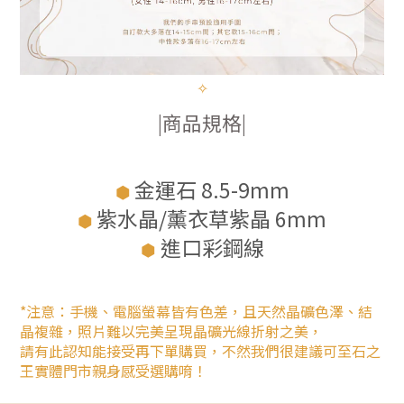
✧
|商品規格|
金運石 8.5-9mm
⬢
紫水晶/薰衣草紫晶 6mm
⬢
進口彩鋼線
⬢
*注意：手機、電腦螢幕皆有色差，且天然晶礦色澤、結
晶複雜，照片難以完美呈現晶礦光線折射之美，
請有此認知能接受再下單購買，不然我們很建議可至石之
王實體門市親身感受選購唷！