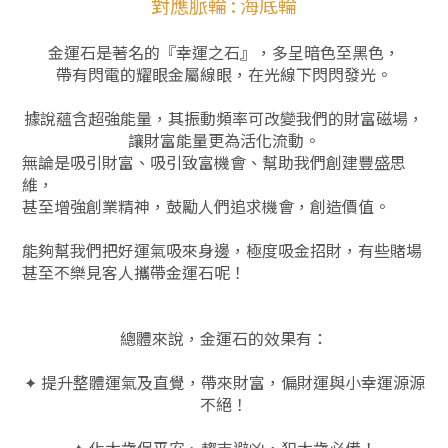
對應脈輪 : 海底輪
金運石是著名的『幸運之石』，多呈暗色至黑色，
帶有閃電的耀眼金屬線眼，在光線下閃閃發光。
據說蘊含超強能量，其振動頻率可改變我們的財富磁場，
讓財富能量更為活化流動。
無論是吸引財富、吸引致富機會、幫助我們創建豐盛思
維，
甚至增強創業精神，鼓勵人們追求機會，創造價值。
能夠幫我們把好運氣吸來身邊，極度吸金招財，有些賭場
甚至不樂見客人攜帶金運石呢！
總體來說，金運石的效果有：
✦ 提升整體運氣及直覺，帶來財富，偏財運與小幸運源源
不絕！
✦ 化太歲保平安、趨吉避凶，犯太歲必備！