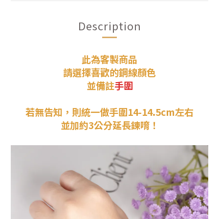
Description
此為客製商品
請選擇喜歡的鋼線顏色
並備註
手圍
若無告知，則
統一做手圍14-14.5cm左右
並加約3公分延長鍊唷！