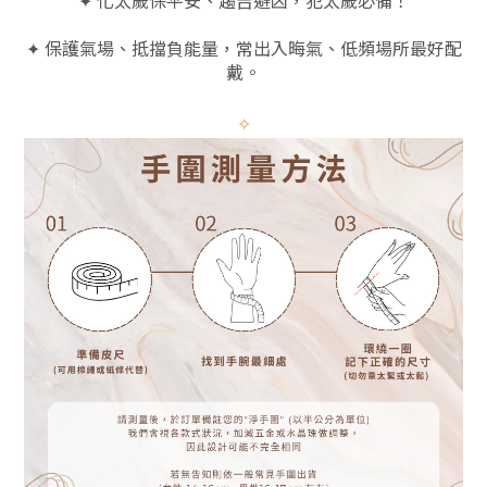
✦ 保護氣場、抵擋負能量，常出入晦氣、低頻場所最好配
戴。
✧