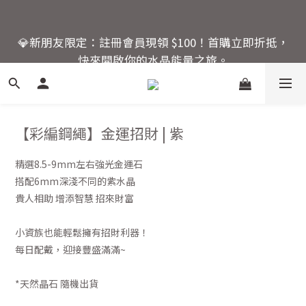
6
6
7
7
6
🚚 全館滿額回饋：單筆滿 $2000 即享免運優惠
5
5
9
6
6
5
💎新朋友限定：註冊會員現領 $100！首購立即折抵，
4
4
9
8
5
5
4
快來開啟你的水晶能量之旅。
3
3
8
7
4
4
3
2
9
2
7
6
3
3
2
活動結束還有
1
8
1
6
5
2
2
1
爸氣十足！父親節指定商
:
:
:
0
7
0
5
4
1
1
0
品限時優惠88折
Days
Hours
Minutes
Seconds
6
4
3
0
0
5
3
2
【彩編鋼繩】金運招財 | 紫
4
2
1
🚚 全館滿額回饋：單筆滿 $2000 即享免運優惠
3
1
0
精選8.5-9mm左右強光金運石
2
0
搭配6mm深淺不同的紫水晶
1
貴人相助 增添智慧 招來財富
0
小資族也能輕鬆擁有招財利器！
每日配戴，迎接豐盛滿滿~
*天然晶石 隨機出貨