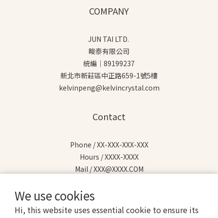
COMPANY
JUN TAI LTD.
畯泰有限公司
統編｜89199237
新北市新莊區中正路659-1號5樓
kelvinpeng@kelvincrystal.com
Contact
Phone / XX-XXX-XXX-XXX
Hours / XXXX-XXXX
Mail / XXX@XXXX.COM
We use cookies
Hi, this website uses essential cookie to ensure its