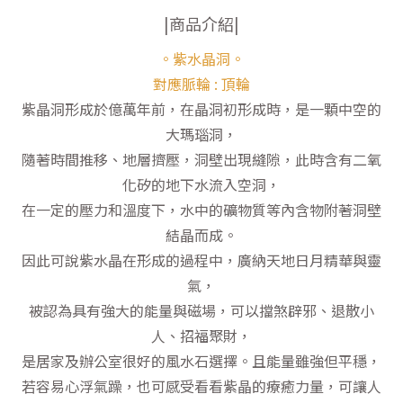
|商品介紹|
。紫水晶洞。
對應脈輪 : 頂輪
紫晶洞形成於億萬年前，在晶洞初形成時，是一顆中空的
大瑪瑙洞，
隨著時間推移、地層擠壓，洞壁出現縫隙，此時含有二氧
化矽的地下水流入空洞，
在一定的壓力和溫度下，水中的礦物質等內含物附著洞壁
結晶而成。
因此可說紫水晶在形成的過程中，廣納天地日月精華與靈
氣，
被認為具有強大的能量與磁場，可以擋煞辟邪、退散小
人、招福聚財，
是居家及辦公室很好的風水石選擇。且能量雖強但平穩，
若容易心浮氣躁，也可感受看看紫晶的療癒力量，可讓人