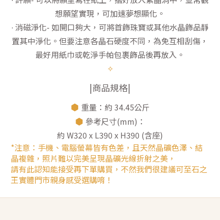
想願望實現，可加速夢想顯化。
∙ 消磁淨化- 如開口夠大，可將首飾珠寶或其他水晶飾品靜
置其中淨化。但要注意各晶石硬度不同，為免互相刮傷，
最好用紙巾或乾淨手帕包裹飾品後再放入。
✧
|商品規格|
⬢
重量：約 34.45公斤
⬢
參考尺寸(mm)：
約 W320 x L390 x H390 (含座)
*注意：手機、電腦螢幕皆有色差，且天然晶礦色澤、結
晶複雜，照片難以完美呈現晶礦光線折射之美，
請有此認知能接受再下單購買，不然我們很建議可至石之
王實體門市親身感受選購唷！