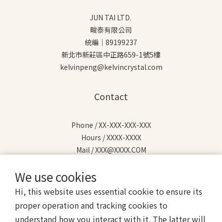
JUN TAI LTD.
畯泰有限公司
統編｜89199237
新北市新莊區中正路659-1號5樓
kelvinpeng@kelvincrystal.com
Contact
Phone / XX-XXX-XXX-XXX
Hours / XXXX-XXXX
Mail / XXX@XXXX.COM
We use cookies
Hi, this website uses essential cookie to ensure its
proper operation and tracking cookies to
$
TWD
English
understand how you interact with it. The latter will