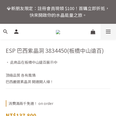
6
6
9
8
6
🚚 全館滿額回饋：單筆滿 $2000 即享免運優惠
5
5
8
7
5
💎新朋友限定：註冊會員現領 $100！首購立即折抵，
4
4
9
7
9
6
4
快來開啟你的水晶能量之旅。
3
3
8
6
8
5
3
2
9
2
7
5
7
4
2
活動結束還有
1
8
1
6
4
6
3
1
爸氣十足！父親節指定商
:
:
:
0
7
0
5
3
5
2
0
品限時優惠88折
Days
Hours
Minutes
Seconds
6
4
2
4
1
5
3
1
3
0
ESP 巴西紫晶洞 3834450(板橋中山遠百)
4
2
0
2
🚚 全館滿額回饋：單筆滿 $2000 即享免運優惠
3
1
1
‧ 此商品在板橋中山遠百展示中
2
0
0
1
頂級品質 各有風情
0
巴西嚴選紫晶洞 開運開人緣！
消費滿兩千免運！ on order
NT$137,800