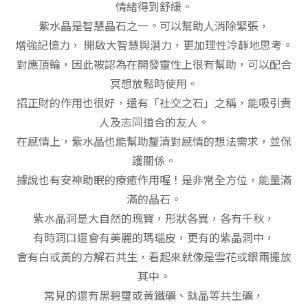
情緒得到舒緩。
紫水晶是智慧晶石之一。可以幫助人消除緊張，
增強記憶力， 開啟大智慧與潛力，更加理性冷靜地思考。
對應頂輪，因此被認為在開發靈性上很有幫助，可以配合
冥想放鬆時使用。
招正財的作用也很好，還有「社交之石」之稱，能吸引貴
人及志同道合的友人。
在感情上，紫水晶也能幫助釐清對感情的想法需求，並保
護關係。
據說也有安神助眠的療癒作用喔！是非常全方位，能量滿
滿的晶石。
紫水晶洞是大自然的瑰寶，形狀各異，各有千秋，
有時洞口還會有美麗的瑪瑙皮，更有的紫晶洞中，
會有白或黃的方解石共生，看起來就像是雪花或銀兩擺放
其中。
常見的還有黑碧璽或黃鐵礦、鈦晶等共生礦，