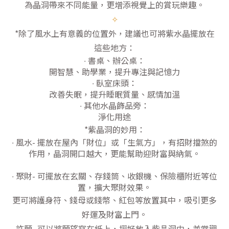
為晶洞帶來不同能量，更增添視覺上的賞玩樂趣。
✧
*除了風水上有意義的位置外，建議也可將紫水晶擺放在
這些地方：
∙ 書桌、辦公桌：
開智慧、助學業，提升專注與記憶力
∙ 臥室床頭：
改善失眠，提升睡眠質量、感情加溫
∙ 其他水晶飾品旁：
淨化用途
*紫晶洞的妙用：
∙ 風水- 擺放在屋內「財位」或「生氣方」，有招財擋煞的
作用，晶洞開口越大，更能幫助迎財富與納氣。
∙ 聚財- 可擺放在玄關、存錢筒、收銀機、保險櫃附近等位
置，擴大聚財效果。
更可將護身符、錢母或錢幣、紅包等放置其中，吸引更多
好運及財富上門。
∙ 許願- 可以將願望寫在紙上，摺好放入紫晶洞中，並常觀