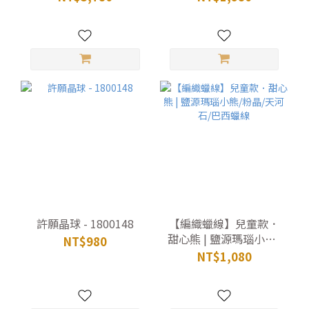
許願晶球 - 1800148
【編織蠟線】兒童款．
甜心熊 | 鹽源瑪瑙小熊/
NT$980
粉晶/天河石/巴西蠟線
NT$1,080