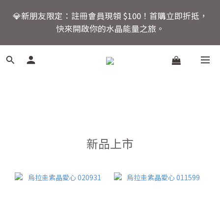
6
6
6
8
6
🚚 全館滿額回饋：單筆滿 $2000 即享免運優惠
5
5
5
7
9
5
💎新朋友限定：註冊會員現領 $100！首購立即折抵，
4
4
4
6
8
4
快來開啟你的水晶能量之旅。
3
3
3
5
7
3
2
2
2
4
6
2
活動結束還有
1
9
1
1
3
9
5
1
爸氣十足！父親節指定商
:
:
:
0
8
0
0
2
8
4
0
品限時優惠88折
日
時
分
秒
7
1
7
3
6
0
6
2
5
5
1
🚚 全館滿額回饋：單筆滿 $2000 即享免運優惠
4
4
0
3
3
2
2
新品上市
1
1
0
0