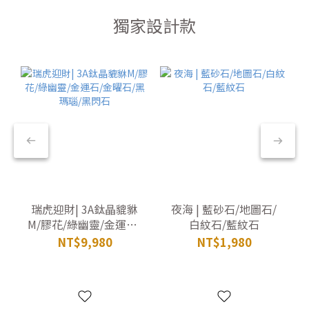
獨家設計款
瑞虎迎財| 3A鈦晶貔貅
夜海 | 藍砂石/地圖石/
M/膠花/綠幽靈/金運石/
白紋石/藍紋石
金曜石/黑瑪瑙/黑閃石
NT$9,980
NT$1,980